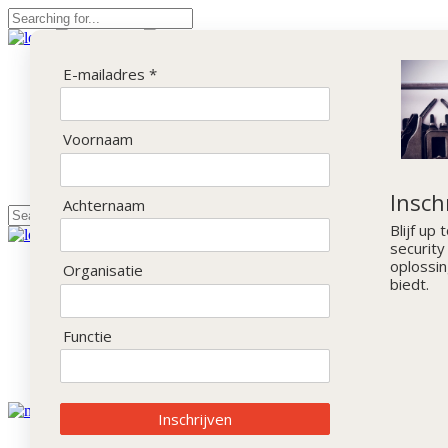
Home
E-mailadres *
Sprekers
Alle Sprekers
Keynote Spreker
Voornaam
Programma
Registreren
Locatie
Insch
Achternaam
Blijf up
security
oplossi
Home
Organisatie
biedt.
Sprekers
Alle Sprekers
Keynote Spreker
Functie
Programma
Registreren
Locatie
Inschrijven
Home